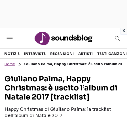
in
x
Sezioni
NOTIZIE
INTERVISTE
RECENSIONI
ARTISTI
TESTI CANZONI
Home
Giuliano Palma, Happy Christmas: è uscito l’album di Na
NOTIZIE
ARTISTI
Giuliano Palma, Happy
RECENSIONI MUSICALI
TESTI CANZONI
Christmas: è uscito l’album di
INTERVISTE
TOUR ED EVENTI
Natale 2017 [tracklist]
GOSSIP E CURIOSITÀ
TALENT SHOW
Happy Christmas di Giuliano Palma: la tracklist
dell’album di Natale 2017.