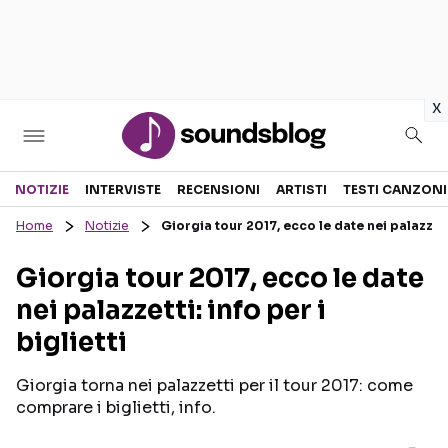
in
x
Sezioni
NOTIZIE
INTERVISTE
RECENSIONI
ARTISTI
TESTI CANZONI
Home
Notizie
Giorgia tour 2017, ecco le date nei palazzetti:
NOTIZIE
ARTISTI
Giorgia tour 2017, ecco le date
RECENSIONI MUSICALI
TESTI CANZONI
nei palazzetti: info per i
INTERVISTE
TOUR ED EVENTI
biglietti
GOSSIP E CURIOSITÀ
TALENT SHOW
Giorgia torna nei palazzetti per il tour 2017: come
comprare i biglietti, info.