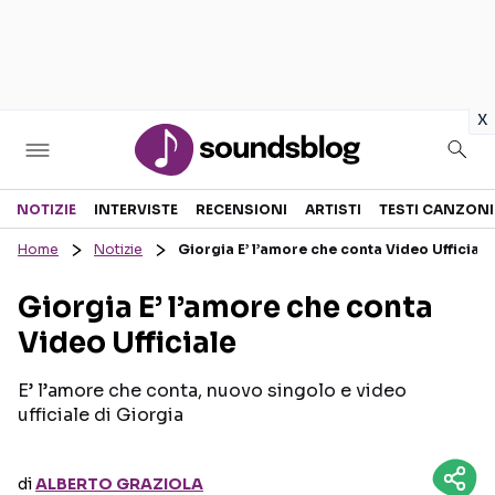
in
x
Sezioni
NOTIZIE
INTERVISTE
RECENSIONI
ARTISTI
TESTI CANZONI
Home
Notizie
Giorgia E’ l’amore che conta Video Ufficiale
NOTIZIE
ARTISTI
Giorgia E’ l’amore che conta
RECENSIONI MUSICALI
TESTI CANZONI
Video Ufficiale
INTERVISTE
TOUR ED EVENTI
GOSSIP E CURIOSITÀ
TALENT SHOW
E’ l’amore che conta, nuovo singolo e video
ufficiale di Giorgia
di
ALBERTO GRAZIOLA