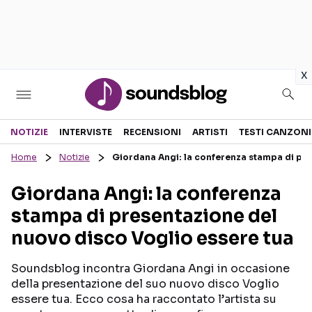
in
x
Sezioni
NOTIZIE
INTERVISTE
RECENSIONI
ARTISTI
TESTI CANZONI
Home
Notizie
Giordana Angi: la conferenza stampa di pre
NOTIZIE
ARTISTI
Giordana Angi: la conferenza
RECENSIONI MUSICALI
TESTI CANZONI
stampa di presentazione del
INTERVISTE
TOUR ED EVENTI
nuovo disco Voglio essere tua
GOSSIP E CURIOSITÀ
TALENT SHOW
Soundsblog incontra Giordana Angi in occasione
della presentazione del suo nuovo disco Voglio
essere tua. Ecco cosa ha raccontato l’artista su