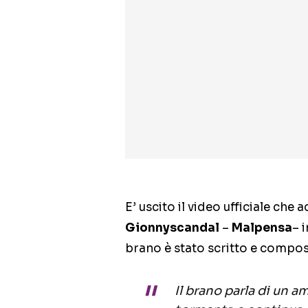
E’ uscito il video ufficiale ch
Gionnyscandal
–
Malpensa
– 
brano è stato scritto e compost
Il brano parla di un am