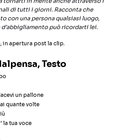
 tornarti in mente anche attraverso i
nali di tutti i giorni. Racconta che
to con una persona qualsiasi luogo,
 d’abbigliamento può ricordarti lei.
 in apertura post la clip.
alpensa, Testo
rbo
facevi un pallone
sai quante volte
iù
’ la tua voce