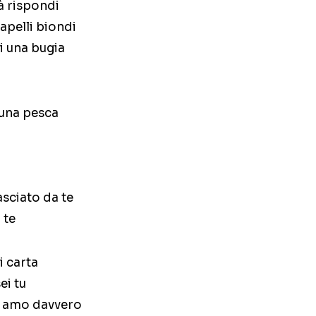
à rispondi
apelli biondi
i una bugia
una pesca
asciato da te
 te
i carta
ei tu
ti amo davvero