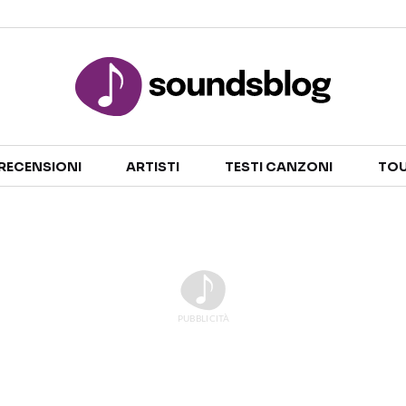
Sezioni
RECENSIONI
ARTISTI
TESTI CANZONI
TOU
NOTIZIE
ARTISTI
RECENSIONI MUSICALI
TESTI CANZONI
INTERVISTE
TOUR ED EVENTI
GOSSIP E CURIOSITÀ
TALENT SHOW