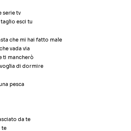
 serie tv
taglio esci tu
asta che mi hai fatto male
che vada via
e ti mancherò
 voglia di dormire
una pesca
asciato da te
 te