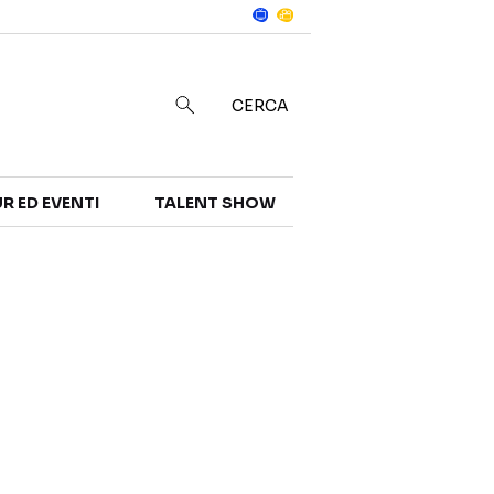
Notizie
in
CERCA
R ED EVENTI
TALENT SHOW