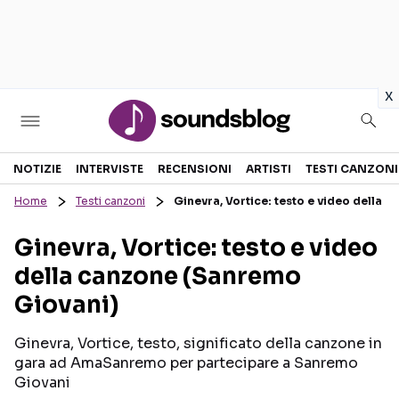
in
x
Sezioni
NOTIZIE
INTERVISTE
RECENSIONI
ARTISTI
TESTI CANZONI
Home
Testi canzoni
Ginevra, Vortice: testo e video della
NOTIZIE
ARTISTI
Ginevra, Vortice: testo e video
RECENSIONI MUSICALI
TESTI CANZONI
della canzone (Sanremo
INTERVISTE
TOUR ED EVENTI
Giovani)
GOSSIP E CURIOSITÀ
TALENT SHOW
Ginevra, Vortice, testo, significato della canzone in
gara ad AmaSanremo per partecipare a Sanremo
Giovani