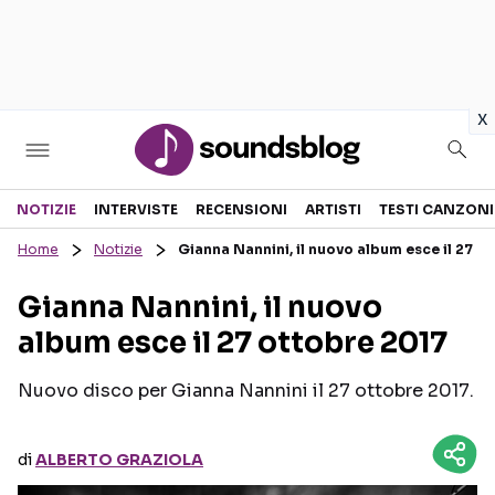
in
x
Sezioni
NOTIZIE
INTERVISTE
RECENSIONI
ARTISTI
TESTI CANZONI
Home
Notizie
Gianna Nannini, il nuovo album esce il 27 o
NOTIZIE
ARTISTI
Gianna Nannini, il nuovo
RECENSIONI MUSICALI
TESTI CANZONI
album esce il 27 ottobre 2017
INTERVISTE
TOUR ED EVENTI
GOSSIP E CURIOSITÀ
TALENT SHOW
Nuovo disco per Gianna Nannini il 27 ottobre 2017.
di
ALBERTO GRAZIOLA