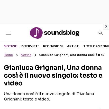
in
x
Sezioni
NOTIZIE
INTERVISTE
RECENSIONI
ARTISTI
TESTI CANZONI
Home
Notizie
Gianluca Grignani, Una donna così è il nuov
NOTIZIE
ARTISTI
Gianluca Grignani, Una donna
RECENSIONI MUSICALI
TESTI CANZONI
così è il nuovo singolo: testo e
INTERVISTE
TOUR ED EVENTI
video
GOSSIP E CURIOSITÀ
TALENT SHOW
Una donna così è il nuovo singolo di Gianluca
Grignani: testo e video.