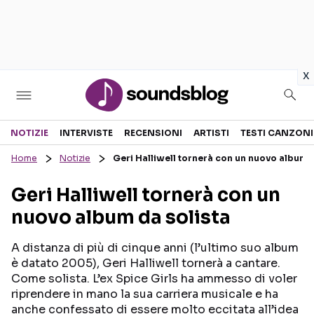
in
x
Sezioni
NOTIZIE
INTERVISTE
RECENSIONI
ARTISTI
TESTI CANZONI
Home
Notizie
Geri Halliwell tornerà con un nuovo album d
NOTIZIE
ARTISTI
Geri Halliwell tornerà con un
RECENSIONI MUSICALI
TESTI CANZONI
nuovo album da solista
INTERVISTE
TOUR ED EVENTI
GOSSIP E CURIOSITÀ
TALENT SHOW
A distanza di più di cinque anni (l’ultimo suo album
è datato 2005), Geri Halliwell tornerà a cantare.
Come solista. L’ex Spice Girls ha ammesso di voler
riprendere in mano la sua carriera musicale e ha
anche confessato di essere molto eccitata all’idea