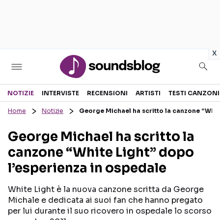
in
x
Sezioni
NOTIZIE
INTERVISTE
RECENSIONI
ARTISTI
TESTI CANZONI
Home
Notizie
George Michael ha scritto la canzone “Whit
NOTIZIE
ARTISTI
George Michael ha scritto la
RECENSIONI MUSICALI
TESTI CANZONI
canzone “White Light” dopo
INTERVISTE
TOUR ED EVENTI
l’esperienza in ospedale
GOSSIP E CURIOSITÀ
TALENT SHOW
White Light è la nuova canzone scritta da George
Michale e dedicata ai suoi fan che hanno pregato
per lui durante il suo ricovero in ospedale lo scorso