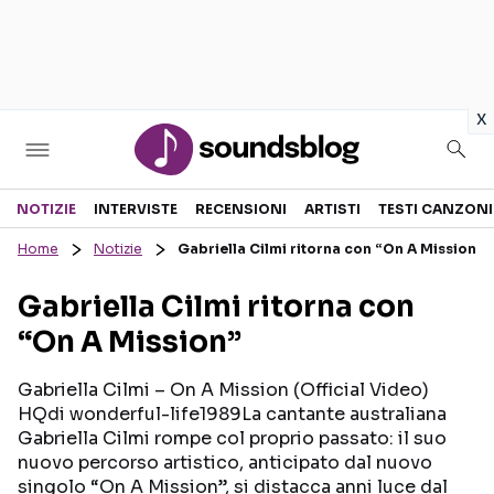
in
x
Sezioni
NOTIZIE
INTERVISTE
RECENSIONI
ARTISTI
TESTI CANZONI
Home
Notizie
Gabriella Cilmi ritorna con “On A Mission”
NOTIZIE
ARTISTI
Gabriella Cilmi ritorna con
RECENSIONI MUSICALI
TESTI CANZONI
“On A Mission”
INTERVISTE
TOUR ED EVENTI
GOSSIP E CURIOSITÀ
TALENT SHOW
Gabriella Cilmi – On A Mission (Official Video)
HQdi wonderful-life1989La cantante australiana
Gabriella Cilmi rompe col proprio passato: il suo
nuovo percorso artistico, anticipato dal nuovo
singolo “On A Mission”, si distacca anni luce dal