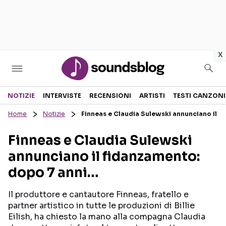
in
x
Sezioni
NOTIZIE
INTERVISTE
RECENSIONI
ARTISTI
TESTI CANZONI
Home
Notizie
Finneas e Claudia Sulewski annunciano il f
NOTIZIE
ARTISTI
Finneas e Claudia Sulewski
RECENSIONI MUSICALI
TESTI CANZONI
annunciano il fidanzamento:
INTERVISTE
TOUR ED EVENTI
dopo 7 anni…
GOSSIP E CURIOSITÀ
TALENT SHOW
Il produttore e cantautore Finneas, fratello e
partner artistico in tutte le produzioni di Billie
Eilish, ha chiesto la mano alla compagna Claudia