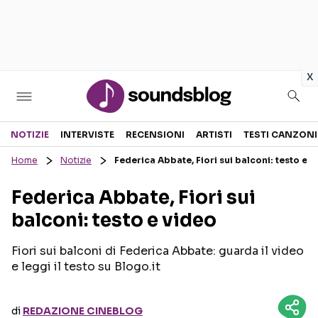
in
x
Sezioni
NOTIZIE
INTERVISTE
RECENSIONI
ARTISTI
TESTI CANZONI
Home
Notizie
Federica Abbate, Fiori sui balconi: testo e v
NOTIZIE
ARTISTI
Federica Abbate, Fiori sui
RECENSIONI MUSICALI
TESTI CANZONI
balconi: testo e video
INTERVISTE
TOUR ED EVENTI
GOSSIP E CURIOSITÀ
TALENT SHOW
Fiori sui balconi di Federica Abbate: guarda il video
e leggi il testo su Blogo.it
di
REDAZIONE CINEBLOG