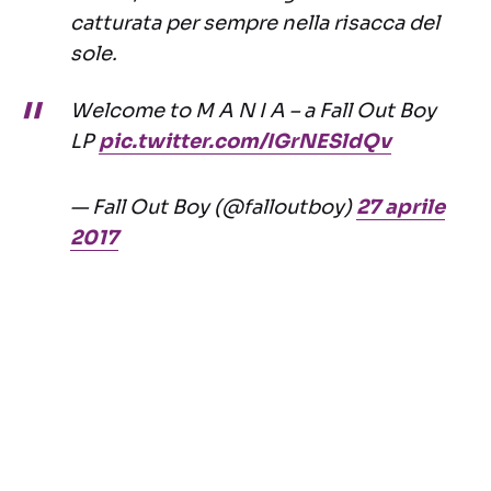
catturata per sempre nella risacca del
sole.
Welcome to M A N I A – a Fall Out Boy
LP
pic.twitter.com/IGrNESldQv
— Fall Out Boy (@falloutboy)
27 aprile
2017