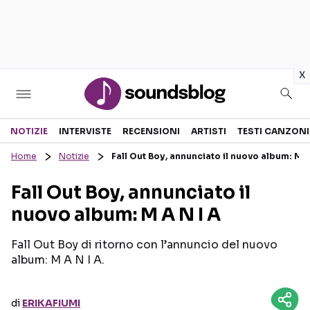
in
x
Sezioni
NOTIZIE
INTERVISTE
RECENSIONI
ARTISTI
TESTI CANZONI
Home
Notizie
Fall Out Boy, annunciato il nuovo album: M A
NOTIZIE
ARTISTI
Fall Out Boy, annunciato il
RECENSIONI MUSICALI
TESTI CANZONI
nuovo album: M A N I A
INTERVISTE
TOUR ED EVENTI
GOSSIP E CURIOSITÀ
TALENT SHOW
Fall Out Boy di ritorno con l’annuncio del nuovo
album: M A N I A.
di
ERIKAFIUMI