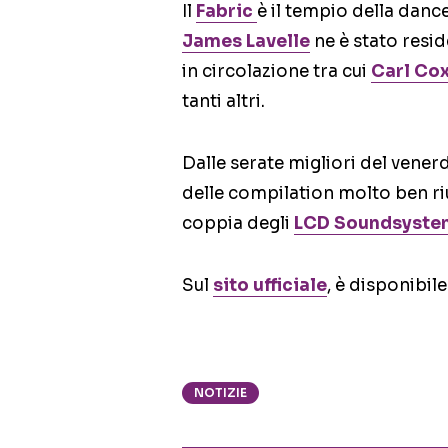
Il
Fabric
è il tempio della danc
James Lavelle
ne è stato resid
in circolazione tra cui
Carl Co
tanti altri.
Dalle serate migliori del venerd
delle compilation molto ben riu
coppia degli
LCD Soundsyste
Sul
sito ufficiale
, è disponibil
NOTIZIE