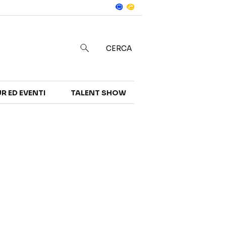
Notizie
in
CERCA
R ED EVENTI
TALENT SHOW