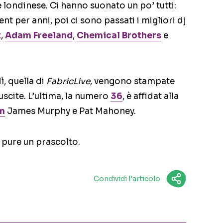
e londinese. Ci hanno suonato un po’ tutti:
ent per anni, poi ci sono passati i migliori dj
x
,
Adam Freeland
,
Chemical Brothers
e
ì, quella di
FabricLive
, vengono stampate
scite. L’ultima, la numero
36
, è affidat alla
m
James Murphy e Pat Mahoney.
e pure un prascolto.
Condividi l'articolo