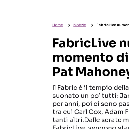
Home
Notizie
FabricLive nume
FabricLive n
momento di
Pat Mahone
Il Fabric è il tempio del
suonato un po’ tutti: Ja
per anni, poi ci sono pas
tra cui Carl Cox, Adam 
tanti altri.Dalle serate m
FabricLive, vengono st