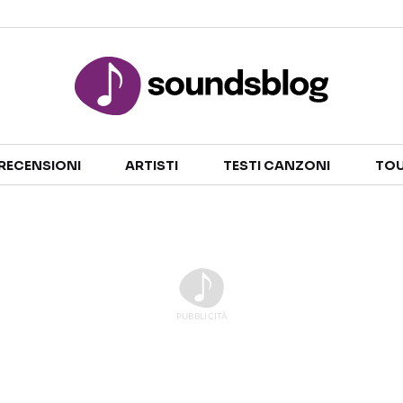
Sezioni
RECENSIONI
ARTISTI
TESTI CANZONI
TOU
NOTIZIE
ARTISTI
RECENSIONI MUSICALI
TESTI CANZONI
INTERVISTE
TOUR ED EVENTI
GOSSIP E CURIOSITÀ
TALENT SHOW