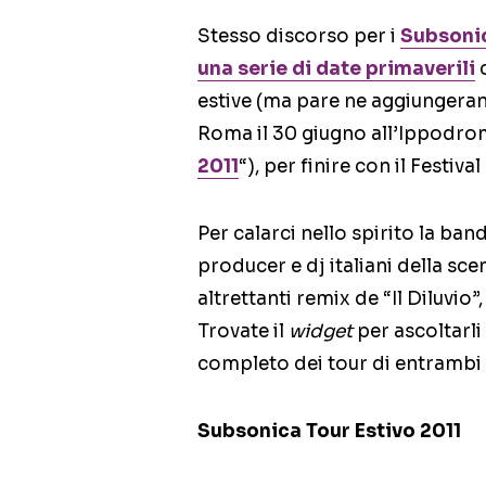
Stesso discorso per i
Subsoni
una serie di date primaverili
c
estive (ma pare ne aggiungerann
Roma il 30 giugno all’Ippodrom
2011
“), per finire con il Festiva
Per calarci nello spirito la ban
producer e dj italiani della sc
altrettanti remix de “Il Diluvi
Trovate il
widget
per ascoltarli
completo dei tour di entrambi gl
Subsonica Tour Estivo 2011