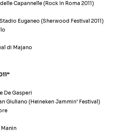
elle Capannelle (Rock In Roma 2011)
 Stadio Euganeo (Sherwood Festival 2011)
llo
val di Majano
011”
le De Gasperi
an Giuliano (Heineken Jammin’ Festival)
ore
a Manin