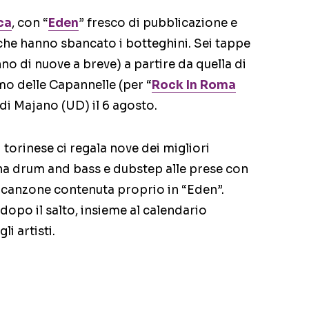
ca
, con “
Eden
” fresco di pubblicazione e
he hanno sbancato i botteghini. Sei tappe
o di nuove a breve) a partire da quella di
o delle Capannelle (per “
Rock In Roma
l di Majano (UD) il 6 agosto.
d torinese ci regala nove dei migliori
ena drum and bass e dubstep alle prese con
o”, canzone contenuta proprio in “Eden”.
 dopo il salto, insieme al calendario
i artisti.