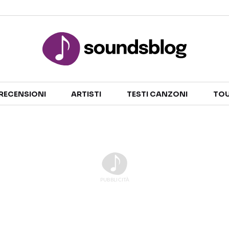
Sezioni
RECENSIONI
ARTISTI
TESTI CANZONI
TOU
NOTIZIE
ARTISTI
RECENSIONI MUSICALI
TESTI CANZONI
INTERVISTE
TOUR ED EVENTI
GOSSIP E CURIOSITÀ
TALENT SHOW