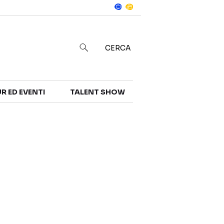
Notizie
in
CERCA
R ED EVENTI
TALENT SHOW