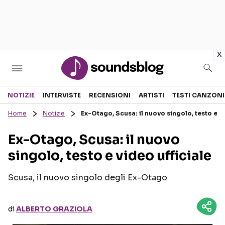
in
x
Sezioni
NOTIZIE
INTERVISTE
RECENSIONI
ARTISTI
TESTI CANZONI
Home
Notizie
Ex-Otago, Scusa: il nuovo singolo, testo e vi
NOTIZIE
ARTISTI
Ex-Otago, Scusa: il nuovo
RECENSIONI MUSICALI
TESTI CANZONI
singolo, testo e video ufficiale
INTERVISTE
TOUR ED EVENTI
GOSSIP E CURIOSITÀ
TALENT SHOW
Scusa, il nuovo singolo degli Ex-Otago
di
ALBERTO GRAZIOLA