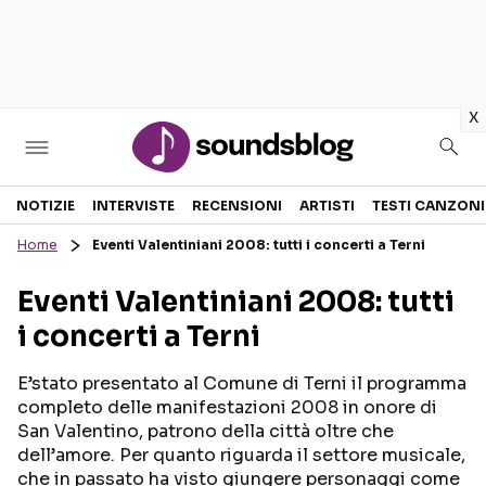
in
x
Sezioni
NOTIZIE
INTERVISTE
RECENSIONI
ARTISTI
TESTI CANZONI
Home
Eventi Valentiniani 2008: tutti i concerti a Terni
NOTIZIE
ARTISTI
Eventi Valentiniani 2008: tutti
RECENSIONI MUSICALI
TESTI CANZONI
i concerti a Terni
INTERVISTE
TOUR ED EVENTI
GOSSIP E CURIOSITÀ
TALENT SHOW
E’stato presentato al Comune di Terni il programma
completo delle manifestazioni 2008 in onore di
San Valentino, patrono della città oltre che
dell’amore. Per quanto riguarda il settore musicale,
che in passato ha visto giungere personaggi come