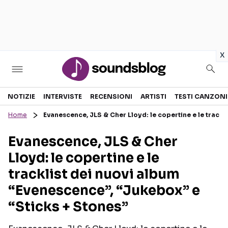
in
x
Sezioni
NOTIZIE
INTERVISTE
RECENSIONI
ARTISTI
TESTI CANZONI
Home
Evanescence, JLS & Cher Lloyd: le copertine e le trackl
NOTIZIE
ARTISTI
Evanescence, JLS & Cher
RECENSIONI MUSICALI
TESTI CANZONI
Lloyd: le copertine e le
INTERVISTE
TOUR ED EVENTI
tracklist dei nuovi album
GOSSIP E CURIOSITÀ
TALENT SHOW
“Evenescence”, “Jukebox” e
“Sticks + Stones”