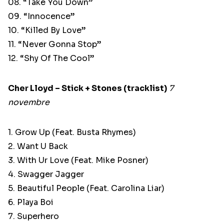
08. “Take You Down”
09. “Innocence”
10. “Killed By Love”
11. “Never Gonna Stop”
12. “Shy Of The Cool”
Cher Lloyd – Stick + Stones (tracklist)
7
novembre
1. Grow Up (Feat. Busta Rhymes)
2. Want U Back
3. With Ur Love (Feat. Mike Posner)
4. Swagger Jagger
5. Beautiful People (Feat. Carolina Liar)
6. Playa Boi
7. Superhero