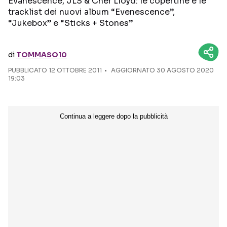
Evanescence, JLS & Cher Lloyd: le copertine e le
tracklist dei nuovi album “Evenescence”,
“Jukebox” e “Sticks + Stones”
Seguici sui social
di
TOMMASO10
PUBBLICATO
12 OTTOBRE 2011
AGGIORNATO 30 AGOSTO 2020
19:03