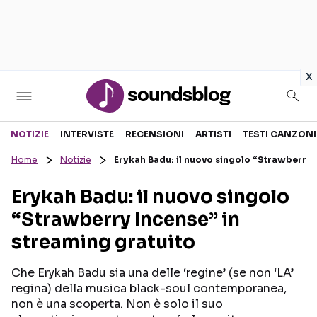
in
x
Sezioni
NOTIZIE
INTERVISTE
RECENSIONI
ARTISTI
TESTI CANZONI
Home
Notizie
Erykah Badu: il nuovo singolo “Strawberry 
NOTIZIE
ARTISTI
Erykah Badu: il nuovo singolo
RECENSIONI MUSICALI
TESTI CANZONI
“Strawberry Incense” in
INTERVISTE
TOUR ED EVENTI
streaming gratuito
GOSSIP E CURIOSITÀ
TALENT SHOW
Che Erykah Badu sia una delle ‘regine’ (se non ‘LA’
regina) della musica black-soul contemporanea,
non è una scoperta. Non è solo il suo