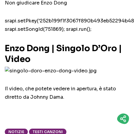
Non giudicare Enzo Dong
srapi.setPkey(‘252b199f1f3067f890b493eb52294b48’
srapi.setSongId(751869); srapi.run();
Enzo Dong | Singolo D’Oro |
Video
Il video, che potete vedere in apertura, è stato
diretto da Johnny Dama.
NOTIZIE
TESTI CANZONI