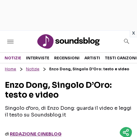
in
x
Sezioni
NOTIZIE
INTERVISTE
RECENSIONI
ARTISTI
TESTI CANZONI
Home
Notizie
Enzo Dong, Singolo D’Oro: testo e video
NOTIZIE
ARTISTI
Enzo Dong, Singolo D’Oro:
RECENSIONI MUSICALI
TESTI CANZONI
testo e video
INTERVISTE
TOUR ED EVENTI
GOSSIP E CURIOSITÀ
TALENT SHOW
Singolo d’oro, di Enzo Dong: guarda il video e leggi
il testo su Soundsblog.it
di
REDAZIONE CINEBLOG