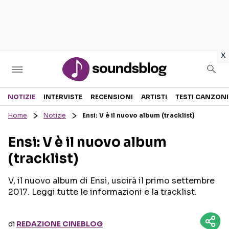
in
x
Sezioni
NOTIZIE
INTERVISTE
RECENSIONI
ARTISTI
TESTI CANZONI
Home
Notizie
Ensi: V è il nuovo album (tracklist)
NOTIZIE
ARTISTI
Ensi: V è il nuovo album
RECENSIONI MUSICALI
TESTI CANZONI
(tracklist)
INTERVISTE
TOUR ED EVENTI
GOSSIP E CURIOSITÀ
TALENT SHOW
V, il nuovo album di Ensi, uscirà il primo settembre
2017. Leggi tutte le informazioni e la tracklist.
di
REDAZIONE CINEBLOG