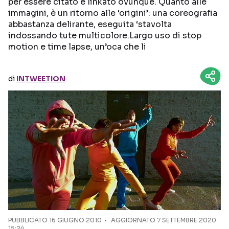
per essere citato e linkato ovunque. Quanto alle
immagini, è un ritorno alle ‘origini’: una coreografia
Seguici sui social
abbastanza delirante, eseguita ‘stavolta
indossando tute multicolore.Largo uso di stop
motion e time lapse, un’oca che li
di
INTWEETION
PUBBLICATO
16 GIUGNO 2010
AGGIORNATO 7 SETTEMBRE 2020
15:24