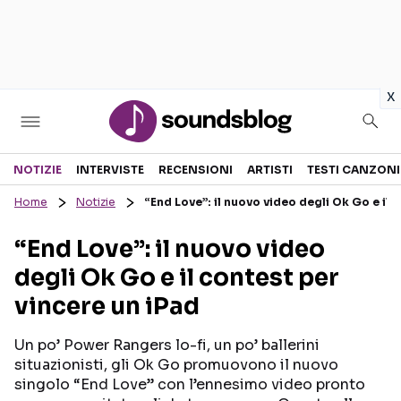
in
x
Sezioni
NOTIZIE
INTERVISTE
RECENSIONI
ARTISTI
TESTI CANZONI
Home
Notizie
“End Love”: il nuovo video degli Ok Go e il 
NOTIZIE
ARTISTI
“End Love”: il nuovo video
RECENSIONI MUSICALI
TESTI CANZONI
degli Ok Go e il contest per
INTERVISTE
TOUR ED EVENTI
vincere un iPad
GOSSIP E CURIOSITÀ
TALENT SHOW
Un po’ Power Rangers lo-fi, un po’ ballerini
situazionisti, gli Ok Go promuovono il nuovo
singolo “End Love” con l’ennesimo video pronto