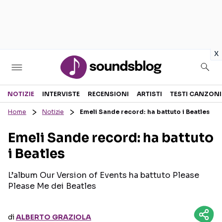
in
x
Sezioni
NOTIZIE
INTERVISTE
RECENSIONI
ARTISTI
TESTI CANZONI
Home
Notizie
Emeli Sande record: ha battuto i Beatles
NOTIZIE
ARTISTI
Emeli Sande record: ha battuto
RECENSIONI MUSICALI
TESTI CANZONI
i Beatles
INTERVISTE
TOUR ED EVENTI
GOSSIP E CURIOSITÀ
TALENT SHOW
L’album Our Version of Events ha battuto Please
Please Me dei Beatles
di
ALBERTO GRAZIOLA