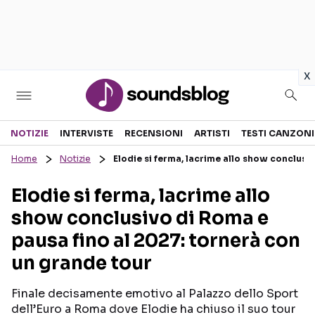
in
x
Sezioni
NOTIZIE
INTERVISTE
RECENSIONI
ARTISTI
TESTI CANZONI
Home
Notizie
Elodie si ferma, lacrime allo show conclusi
NOTIZIE
ARTISTI
Elodie si ferma, lacrime allo
RECENSIONI MUSICALI
TESTI CANZONI
show conclusivo di Roma e
INTERVISTE
TOUR ED EVENTI
pausa fino al 2027: tornerà con
GOSSIP E CURIOSITÀ
TALENT SHOW
un grande tour
Finale decisamente emotivo al Palazzo dello Sport
dell’Euro a Roma dove Elodie ha chiuso il suo tour