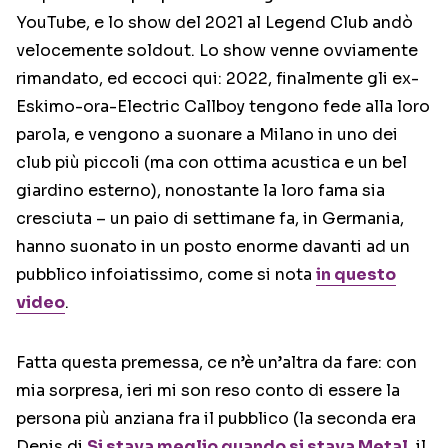
YouTube, e lo show del 2021 al Legend Club andò
velocemente soldout. Lo show venne ovviamente
rimandato, ed eccoci qui: 2022, finalmente gli ex-
Eskimo-ora-Electric Callboy tengono fede alla loro
parola, e vengono a suonare a Milano in uno dei
club più piccoli (ma con ottima acustica e un bel
giardino esterno), nonostante la loro fama sia
cresciuta – un paio di settimane fa, in Germania,
hanno suonato in un posto enorme davanti ad un
pubblico infoiatissimo, come si nota
in questo
video
.
Fatta questa premessa, ce n’è un’altra da fare: con
mia sorpresa, ieri mi son reso conto di essere la
persona più anziana fra il pubblico (la seconda era
Denis di
Si stava meglio quando si stava Metal
, il