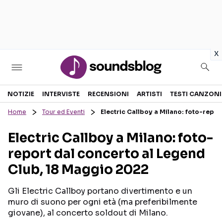
in
x
Sezioni
NOTIZIE
INTERVISTE
RECENSIONI
ARTISTI
TESTI CANZONI
Home
Tour ed Eventi
Electric Callboy a Milano: foto-repo
NOTIZIE
ARTISTI
Electric Callboy a Milano: foto-
RECENSIONI MUSICALI
TESTI CANZONI
report dal concerto al Legend
INTERVISTE
TOUR ED EVENTI
Club, 18 Maggio 2022
GOSSIP E CURIOSITÀ
TALENT SHOW
Gli Electric Callboy portano divertimento e un
muro di suono per ogni età (ma preferibilmente
giovane), al concerto soldout di Milano.