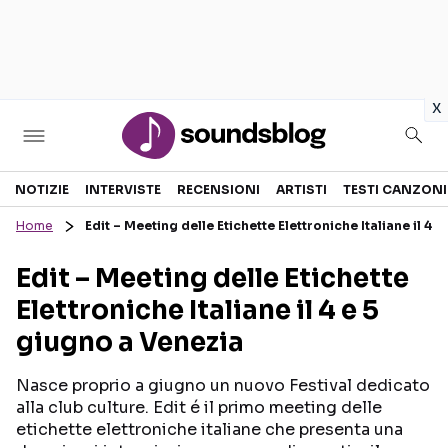
in
x
Sezioni
NOTIZIE
INTERVISTE
RECENSIONI
ARTISTI
TESTI CANZONI
Home
Edit – Meeting delle Etichette Elettroniche Italiane il 4 
NOTIZIE
ARTISTI
Edit – Meeting delle Etichette
RECENSIONI MUSICALI
TESTI CANZONI
Elettroniche Italiane il 4 e 5
INTERVISTE
TOUR ED EVENTI
giugno a Venezia
GOSSIP E CURIOSITÀ
TALENT SHOW
Nasce proprio a giugno un nuovo Festival dedicato
alla club culture. Edit é il primo meeting delle
etichette elettroniche italiane che presenta una