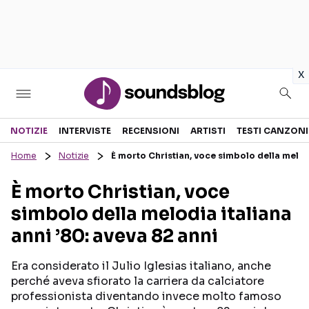
in
x
Sezioni
NOTIZIE
INTERVISTE
RECENSIONI
ARTISTI
TESTI CANZONI
Home
Notizie
È morto Christian, voce simbolo della melodi
NOTIZIE
ARTISTI
È morto Christian, voce
RECENSIONI MUSICALI
TESTI CANZONI
simbolo della melodia italiana
INTERVISTE
TOUR ED EVENTI
anni ’80: aveva 82 anni
GOSSIP E CURIOSITÀ
TALENT SHOW
Era considerato il Julio Iglesias italiano, anche
perché aveva sfiorato la carriera da calciatore
professionista diventando invece molto famoso