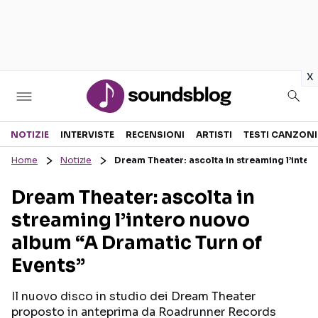
in
x
Sezioni
NOTIZIE
INTERVISTE
RECENSIONI
ARTISTI
TESTI CANZONI
Home
Notizie
Dream Theater: ascolta in streaming l’inter
NOTIZIE
ARTISTI
Dream Theater: ascolta in
RECENSIONI MUSICALI
TESTI CANZONI
streaming l’intero nuovo
INTERVISTE
TOUR ED EVENTI
album “A Dramatic Turn of
GOSSIP E CURIOSITÀ
TALENT SHOW
Events”
Il nuovo disco in studio dei Dream Theater
proposto in anteprima da Roadrunner Records