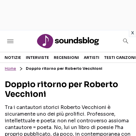
in
x
Sezioni
NOTIZIE
INTERVISTE
RECENSIONI
ARTISTI
TESTI CANZONI
Home
Doppio ritorno per Roberto Vecchioni
NOTIZIE
ARTISTI
Doppio ritorno per Roberto
RECENSIONI MUSICALI
TESTI CANZONI
Vecchioni
INTERVISTE
TOUR ED EVENTI
GOSSIP E CURIOSITÀ
TALENT SHOW
Tra i cantautori storici Roberto Vecchioni è
sicuramente uno dei più prolifici. Professore,
intellettuale e poeta: non nel controverso assioma
cantautore = poeta. No, lui un libro di poesie l’ha
proprio pubblicato, da poco, in contemporanea con