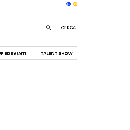
Notizie
in
CERCA
R ED EVENTI
TALENT SHOW