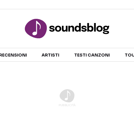
Sezioni
RECENSIONI
ARTISTI
TESTI CANZONI
TOU
NOTIZIE
ARTISTI
RECENSIONI MUSICALI
TESTI CANZONI
INTERVISTE
TOUR ED EVENTI
GOSSIP E CURIOSITÀ
TALENT SHOW