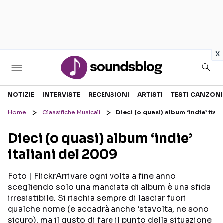
in
x
Sezioni
NOTIZIE
INTERVISTE
RECENSIONI
ARTISTI
TESTI CANZONI
Home
Classifiche Musicali
Dieci (o quasi) album ‘indie’ ital
NOTIZIE
ARTISTI
Dieci (o quasi) album ‘indie’
RECENSIONI MUSICALI
TESTI CANZONI
italiani del 2009
INTERVISTE
TOUR ED EVENTI
GOSSIP E CURIOSITÀ
TALENT SHOW
Foto | FlickrArrivare ogni volta a fine anno
scegliendo solo una manciata di album è una sfida
irresistibile. Si rischia sempre di lasciar fuori
qualche nome (e accadrà anche ‘stavolta, ne sono
sicuro), ma il gusto di fare il punto della situazione