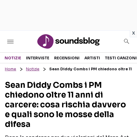
in
x
Sezioni
NOTIZIE
INTERVISTE
RECENSIONI
ARTISTI
TESTI CANZONI
Home
Notizie
Sean Diddy Combs i PM chiedono oltre 11 ann
NOTIZIE
ARTISTI
Sean Diddy Combs i PM
RECENSIONI MUSICALI
TESTI CANZONI
chiedono oltre 11 anni di
INTERVISTE
TOUR ED EVENTI
carcere: cosa rischia davvero
GOSSIP E CURIOSITÀ
TALENT SHOW
e quali sono le mosse della
difesa