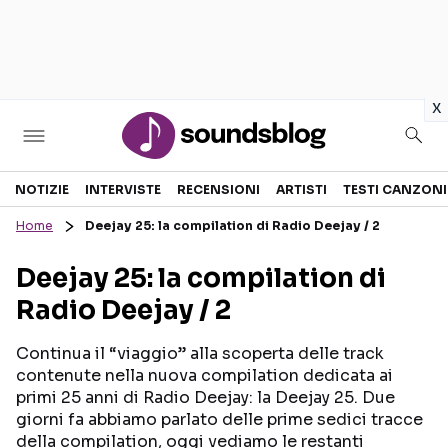
in
x
Sezioni
NOTIZIE
INTERVISTE
RECENSIONI
ARTISTI
TESTI CANZONI
Home
Deejay 25: la compilation di Radio Deejay / 2
NOTIZIE
ARTISTI
Deejay 25: la compilation di
RECENSIONI MUSICALI
TESTI CANZONI
Radio Deejay / 2
INTERVISTE
TOUR ED EVENTI
GOSSIP E CURIOSITÀ
TALENT SHOW
Continua il “viaggio” alla scoperta delle track
contenute nella nuova compilation dedicata ai
primi 25 anni di Radio Deejay: la Deejay 25. Due
giorni fa abbiamo parlato delle prime sedici tracce
della compilation, oggi vediamo le restanti