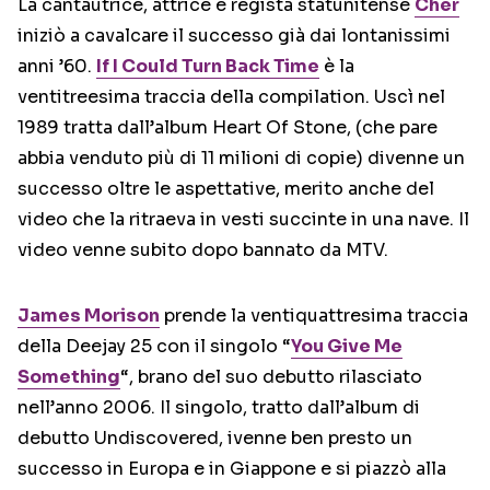
La cantautrice, attrice e regista statunitense
Cher
iniziò a cavalcare il successo già dai lontanissimi
anni ’60.
If I Could Turn Back Time
è la
ventitreesima traccia della compilation. Uscì nel
1989 tratta dall’album Heart Of Stone, (che pare
abbia venduto più di 11 milioni di copie) divenne un
successo oltre le aspettative, merito anche del
video che la ritraeva in vesti succinte in una nave. Il
video venne subito dopo bannato da MTV.
James Morison
prende la ventiquattresima traccia
della Deejay 25 con il singolo “
You Give Me
Something
“, brano del suo debutto rilasciato
nell’anno 2006. Il singolo, tratto dall’album di
debutto Undiscovered, ivenne ben presto un
successo in Europa e in Giappone e si piazzò alla