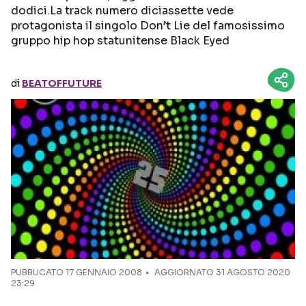
dodici.La track numero diciassette vede
protagonista il singolo Don’t Lie del famosissimo
Seguici sui social
gruppo hip hop statunitense Black Eyed
di
BEATOFFUTURE
PUBBLICATO
17 GENNAIO 2008
AGGIORNATO 31 AGOSTO 2020
23:29