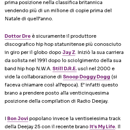
prima posizione nella classifica britannica
vendendo più di un milione di copie prima del
Natale di quell’anno.
Dottor Dre
è sicuramente il produttore
discografico hip hop statunitense più conosciuto
in giro per il globo dopo
Jay Z
. Iniziò la sua carriera
da solista nel 1991 dopo lo sciolgimento della sua
band hip hop N.W.A.
Still D.R.E.
uscì nel 2000 e
vide la collaborazione di
Snoop Doggy Dogg
(si
faceva chiamare così all’epoca). E’ infatti questo
brano a prendere posto alla venticinquesima
posizione della compilation di Radio Deejay.
I
Bon Jovi
popolano invece la ventiseiesima track
della Deejay 25 con il recente brano
It’s My Life
. Il