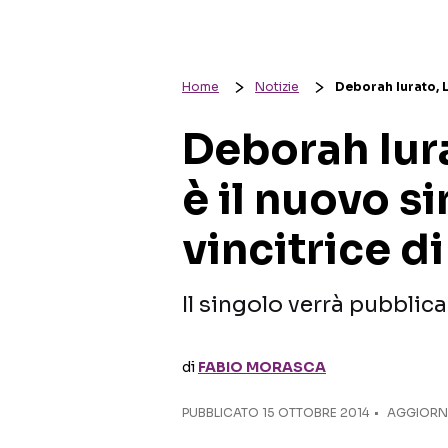
Home
Notizie
Deborah Iurato, L
Deborah Iur
è il nuovo s
vincitrice d
Il singolo verrà pubblica
di
FABIO MORASCA
PUBBLICATO
15 OTTOBRE 2014
AGGIORNA