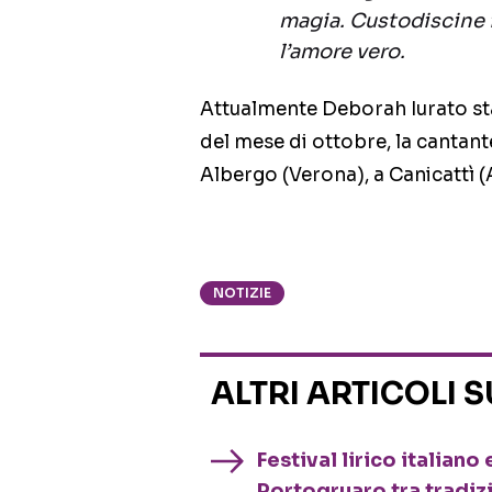
magia. Custodiscine i
l’amore vero.
Attualmente Deborah Iurato sta g
del mese di ottobre, la cantant
Albergo (Verona), a Canicattì (A
NOTIZIE
ALTRI ARTICOLI 
Festival lirico italian
Portogruaro tra tradiz