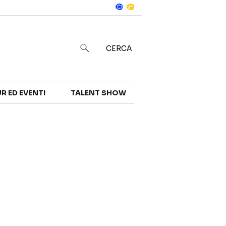
Notizie
in
CERCA
R ED EVENTI
TALENT SHOW