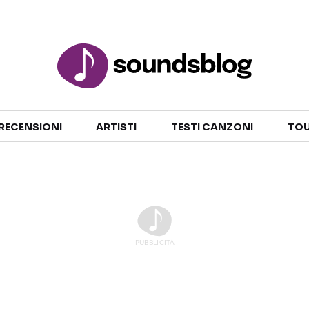
Sezioni
RECENSIONI
ARTISTI
TESTI CANZONI
TOU
NOTIZIE
ARTISTI
RECENSIONI MUSICALI
TESTI CANZONI
INTERVISTE
TOUR ED EVENTI
GOSSIP E CURIOSITÀ
TALENT SHOW