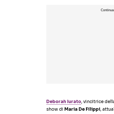
Deborah Iurato
, vincitrice del
show di
Maria De Filippi
, attu