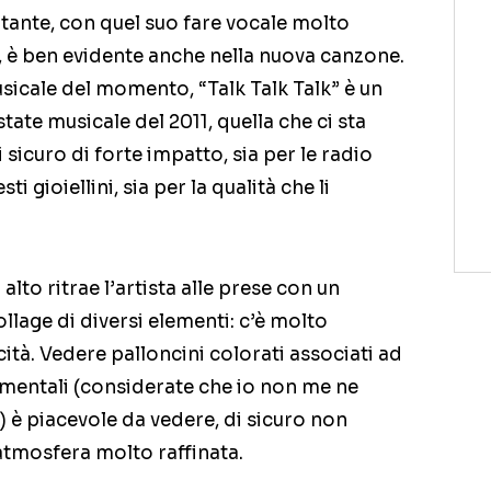
antante, con quel suo fare vocale molto
e, è ben evidente anche nella nuova canzone.
cale del momento, “Talk Talk Talk” è un
tate musicale del 2011, quella che ci sta
sicuro di forte impatto, sia per le radio
i gioiellini, sia per la qualità che li
alto ritrae l’artista alle prese con un
lage di diversi elementi: c’è molto
ità. Vedere palloncini colorati associati ad
icmentali (considerate che io non me ne
) è piacevole da vedere, di sicuro non
atmosfera molto raffinata.