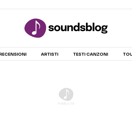
Sezioni
RECENSIONI
ARTISTI
TESTI CANZONI
TOU
NOTIZIE
ARTISTI
RECENSIONI MUSICALI
TESTI CANZONI
INTERVISTE
TOUR ED EVENTI
GOSSIP E CURIOSITÀ
TALENT SHOW