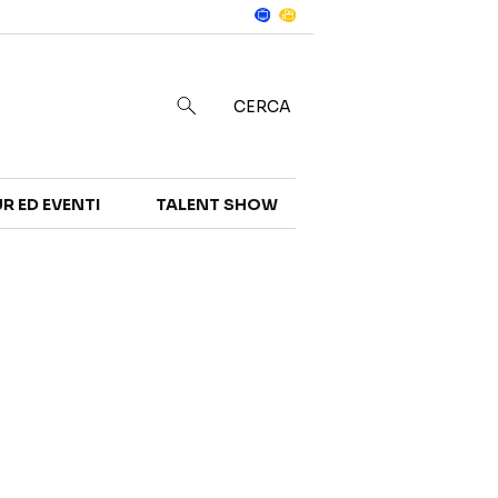
Notizie
in
CERCA
R ED EVENTI
TALENT SHOW