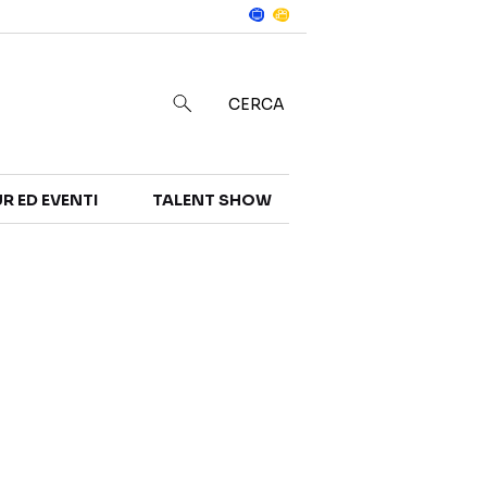
Notizie
in
CERCA
R ED EVENTI
TALENT SHOW