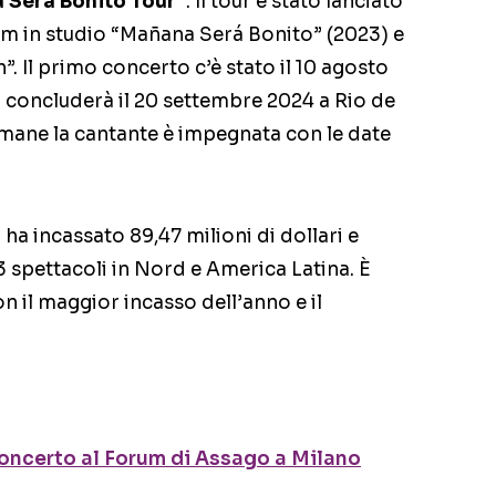
a Será Bonito Tour”
. Il tour è stato lanciato
um in studio “Mañana Será Bonito” (2023) e
. Il primo concerto c’è stato il 10 agosto
si concluderà il 20 settembre 2024 a Rio de
timane la cantante è impegnata con le date
ha incassato 89,47 milioni di dollari e
3 spettacoli in Nord e America Latina. È
on il maggior incasso dell’anno e il
 concerto al Forum di Assago a Milano