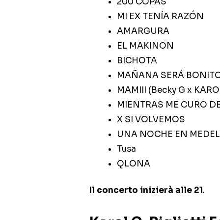
200 COPAS
MI EX TENÍA RAZÓN
AMARGURA
EL MAKINON
BICHOTA
MAÑANA SERÁ BONIT
MAMIII (Becky G x KARO
MIENTRAS ME CURO D
X SI VOLVEMOS
UNA NOCHE EN MEDEL
Tusa
QLONA
Il concerto inizierà alle 21
.