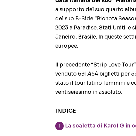
data italiana del suo “Mañan
a supporto del suo quarto alb
del suo B-Side “Bichota Season”
2023 a Paradise, Stati Uniti, e 
Janeiro, Brasile. In queste set
europee.
Il precedente “Strip Love Tour” 
venduto 691.454 biglietti per 5
stato il tour latino femminile c
ventiseiesimo in assoluto.
INDICE
La scaletta di Karol G in