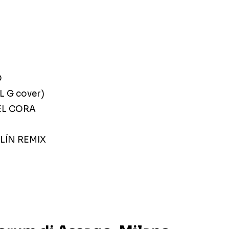
O
L G cover)
EL CORA
LÍN REMIX