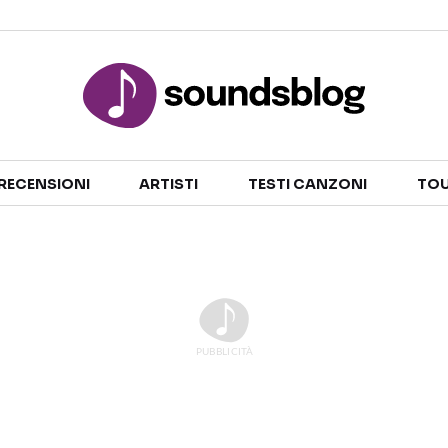
Sezioni
RECENSIONI
ARTISTI
TESTI CANZONI
TOU
NOTIZIE
ARTISTI
RECENSIONI MUSICALI
TESTI CANZONI
INTERVISTE
TOUR ED EVENTI
GOSSIP E CURIOSITÀ
TALENT SHOW