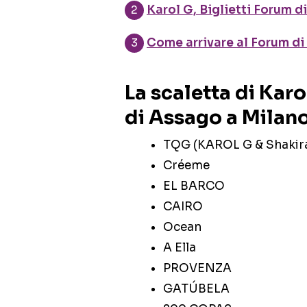
Karol G, Biglietti Forum 
Come arrivare al Forum d
La scaletta di Kar
di Assago a Milan
TQG (KAROL G & Shakira
Créeme
EL BARCO
CAIRO
Ocean
A Ella
PROVENZA
GATÚBELA