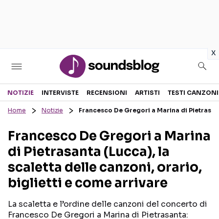
in
x
Sezioni
NOTIZIE
INTERVISTE
RECENSIONI
ARTISTI
TESTI CANZONI
Home
Notizie
Francesco De Gregori a Marina di Pietrasanta
NOTIZIE
ARTISTI
Francesco De Gregori a Marina
RECENSIONI MUSICALI
TESTI CANZONI
di Pietrasanta (Lucca), la
INTERVISTE
TOUR ED EVENTI
scaletta delle canzoni, orario,
GOSSIP E CURIOSITÀ
TALENT SHOW
biglietti e come arrivare
La scaletta e l’ordine delle canzoni del concerto di
Francesco De Gregori a Marina di Pietrasanta: