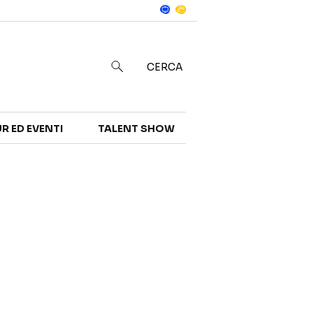
Notizie
in
CERCA
R ED EVENTI
TALENT SHOW