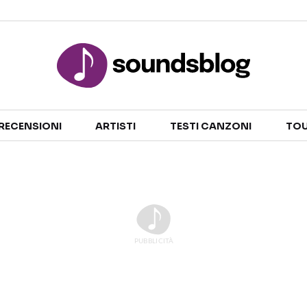
Sezioni
RECENSIONI
ARTISTI
TESTI CANZONI
TOU
NOTIZIE
ARTISTI
RECENSIONI MUSICALI
TESTI CANZONI
INTERVISTE
TOUR ED EVENTI
GOSSIP E CURIOSITÀ
TALENT SHOW