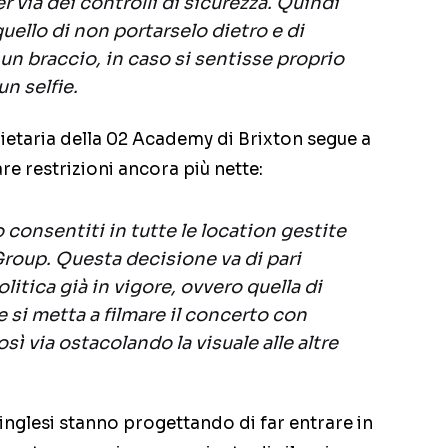
r via dei controlli di sicurezza. Quindi
quello di non portarselo dietro e di
 un braccio, in caso si sentisse proprio
un selfie.
rietaria della 02 Academy di Brixton segue a
e restrizioni ancora più nette:
o consentiti in tutte le location gestite
roup. Questa decisione va di pari
litica già in vigore, ovvero quella di
 si metta a filmare il concerto con
ì via ostacolando la visuale alle altre
 inglesi stanno progettando di far entrare in