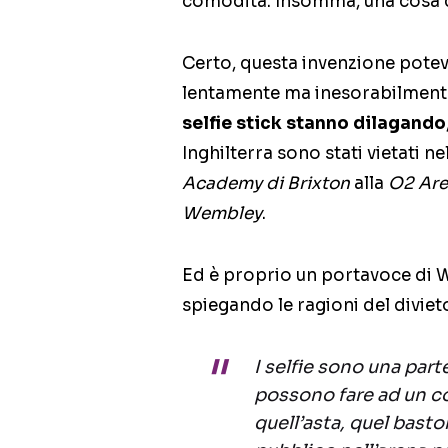
comodità. Insomma, una cosa c
Certo, questa invenzione poteva
lentamente ma inesorabilmente,
selfie stick stanno dilagando
Inghilterra sono stati vietati ne
Academy di Brixton
alla
O2 Are
Wembley
.
Ed è proprio un portavoce di W
spiegando le ragioni del diviet
I selfie sono una par
possono fare ad un co
quell’asta, quel bast