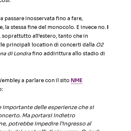
osì:
 passare inosservata fino a fare,
 la stessa fine del monocolo. E invece no.
I
, soprattutto all’estero, tanto che in
lle principali location di concerti dalla
O2
na di Londra
fino addirittura allo stadio di
embley a parlare con il sito
NME
o:
te importante delle esperienze che si
ncerto. Ma portarsi indietro
one, potrebbe impedire l’ingresso al