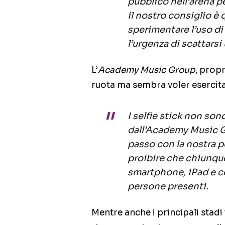
pubblico nell’arena pe
il nostro consiglio è 
sperimentare l’uso di
l’urgenza di scattarsi 
L’
Academy Music Group
, prop
ruota ma sembra voler esercitar
I selfie stick non son
dall’Academy Music G
passo con la nostra po
proibire che chiunque
smartphone, iPad e cos
persone presenti.
Mentre anche i principali stadi