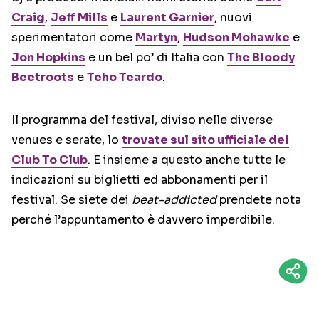
Craig
,
Jeff Mills
e
Laurent Garnier
, nuovi
sperimentatori come
Martyn
,
Hudson Mohawke
e
Jon Hopkins
e un bel po’ di Italia con
The Bloody
Beetroots
e
Teho Teardo
.
Il programma del festival, diviso nelle diverse
venues e serate, lo
trovate sul sito ufficiale del
Club To Club
. E insieme a questo anche tutte le
indicazioni su biglietti ed abbonamenti per il
festival. Se siete dei
beat-addicted
prendete nota
perché l’appuntamento è davvero imperdibile.