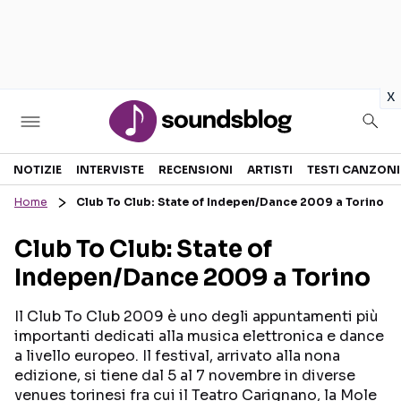
in
x
Sezioni
NOTIZIE
INTERVISTE
RECENSIONI
ARTISTI
TESTI CANZONI
Home
Club To Club: State of Indepen/Dance 2009 a Torino
NOTIZIE
ARTISTI
Club To Club: State of
RECENSIONI MUSICALI
TESTI CANZONI
Indepen/Dance 2009 a Torino
INTERVISTE
TOUR ED EVENTI
GOSSIP E CURIOSITÀ
TALENT SHOW
Il Club To Club 2009 è uno degli appuntamenti più
importanti dedicati alla musica elettronica e dance
a livello europeo. Il festival, arrivato alla nona
edizione, si tiene dal 5 al 7 novembre in diverse
venues torinesi fra cui il Teatro Carignano, la Mole