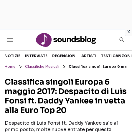
in
x
Sezioni
NOTIZIE
INTERVISTE
RECENSIONI
ARTISTI
TESTI CANZONI
Home
Classifiche Musicali
Classifica singoli Europa 6 maggi
NOTIZIE
ARTISTI
Classifica singoli Europa 6
RECENSIONI MUSICALI
TESTI CANZONI
maggio 2017: Despacito di Luis
INTERVISTE
TOUR ED EVENTI
Fonsi ft. Daddy Yankee in vetta
GOSSIP E CURIOSITÀ
TALENT SHOW
alla Euro Top 20
Despacito di Luis Fonsi ft. Daddy Yankee sale al
primo posto; molte nuove entrate per questa