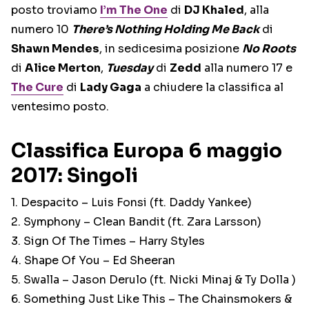
posto troviamo
I’m The One
di
DJ Khaled
, alla
numero 10
There’s Nothing Holding Me Back
di
Shawn Mendes
, in sedicesima posizione
No Roots
di
Alice Merton
,
Tuesday
di
Zedd
alla numero 17 e
The Cure
di
Lady Gaga
a chiudere la classifica al
ventesimo posto.
Classifica Europa 6 maggio
2017: Singoli
1. Despacito – Luis Fonsi (ft. Daddy Yankee)
2. Symphony – Clean Bandit (ft. Zara Larsson)
3. Sign Of The Times – Harry Styles
4. Shape Of You – Ed Sheeran
5. Swalla – Jason Derulo (ft. Nicki Minaj & Ty Dolla )
6. Something Just Like This – The Chainsmokers &