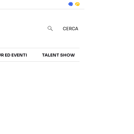
Notizie
in
CERCA
R ED EVENTI
TALENT SHOW