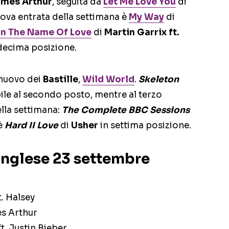
mes Arthur
, seguita da
Let Me Love You
di
uova entrata della settimana è
My Way
di
In The Name Of Love
di
Martin Garrix ft.
 decima posizione.
l nuovo dei
Bastille
,
Wild World
.
Skeleton
le al secondo posto, mentre al terzo
lla settimana:
The Complete BBC Sessions
 è
Hard II Love
di
Usher
in settima posizione.
inglese 23 settembre
. Halsey
es Arthur
t. Justin Bieber