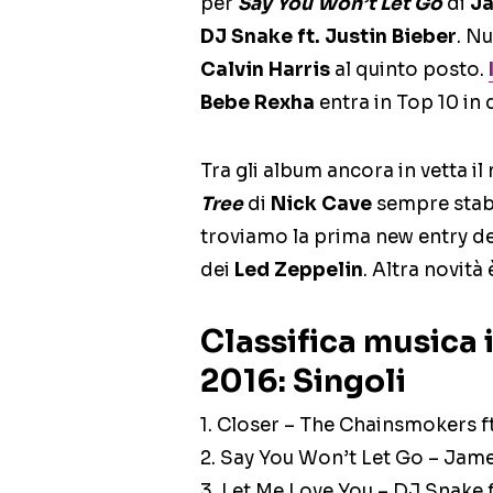
per
Say You Won’t Let Go
di
Ja
DJ Snake ft. Justin Bieber
. N
Calvin Harris
al quinto posto.
Bebe Rexha
entra in Top 10 in
Tra gli album ancora in vetta i
Tree
di
Nick Cave
sempre stabi
troviamo la prima new entry de
dei
Led Zeppelin
. Altra novità
Classifica musica 
2016: Singoli
1. Closer – The Chainsmokers ft
2. Say You Won’t Let Go – Jam
3. Let Me Love You – DJ Snake f