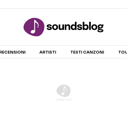
Sezioni
RECENSIONI
ARTISTI
TESTI CANZONI
TOU
NOTIZIE
ARTISTI
RECENSIONI MUSICALI
TESTI CANZONI
INTERVISTE
TOUR ED EVENTI
GOSSIP E CURIOSITÀ
TALENT SHOW