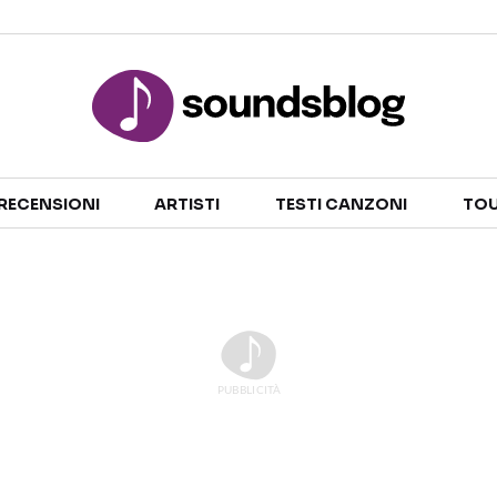
Sezioni
RECENSIONI
ARTISTI
TESTI CANZONI
TOU
NOTIZIE
ARTISTI
RECENSIONI MUSICALI
TESTI CANZONI
INTERVISTE
TOUR ED EVENTI
GOSSIP E CURIOSITÀ
TALENT SHOW