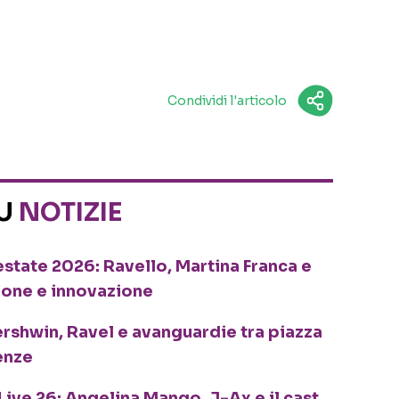
Condividi l'articolo
SU
NOTIZIE
o estate 2026: Ravello, Martina Franca e
ione e innovazione
ershwin, Ravel e avanguardie tra piazza
enze
Live 26: Angelina Mango, J-Ax e il cast