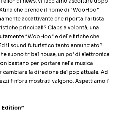
rrello” di news, vi facciamo ascoltare dopo
 Xtina che prende il nome di “WooHoo”
amente accattivante che riporta l’artista
ristiche principali? Claps a volontà, una
tutamente “WooHoo” e delle liriche che
 Ed il sound futuristico tanto annunciato?
che suono tribal house, un po’ di elettronica
non bastano per portare nella musica
r cambiare la direzione del pop attuale. Ad
ezzi fin’ora mostrati valgono. Aspettiamo il
d Edition”