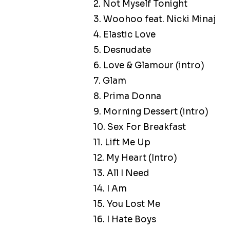
2. Not Myself Tonight
3. Woohoo feat. Nicki Minaj
4. Elastic Love
5. Desnudate
6. Love & Glamour (intro)
7. Glam
8. Prima Donna
9. Morning Dessert (intro)
10. Sex For Breakfast
11. Lift Me Up
12. My Heart (Intro)
13. All I Need
14. I Am
15. You Lost Me
16. I Hate Boys