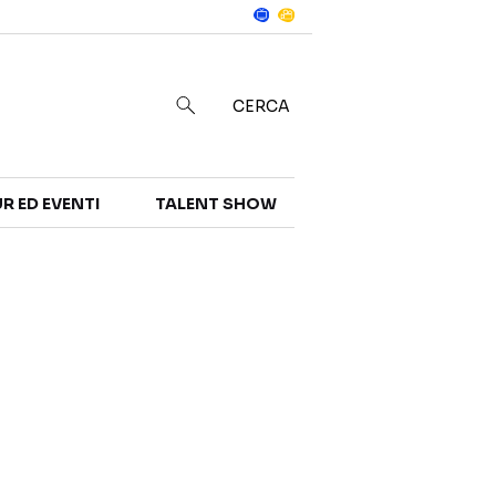
Notizie
in
CERCA
R ED EVENTI
TALENT SHOW