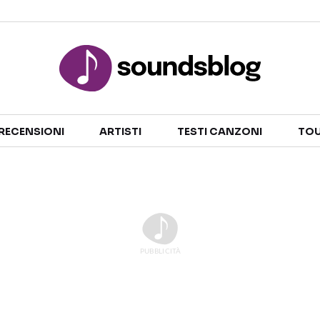
Sezioni
RECENSIONI
ARTISTI
TESTI CANZONI
TOU
NOTIZIE
ARTISTI
RECENSIONI MUSICALI
TESTI CANZONI
INTERVISTE
TOUR ED EVENTI
GOSSIP E CURIOSITÀ
TALENT SHOW