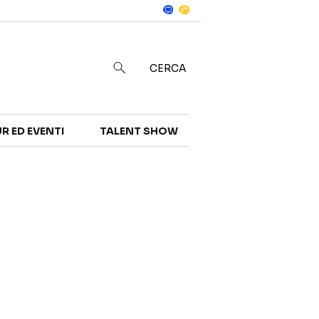
Notizie
in
CERCA
R ED EVENTI
TALENT SHOW