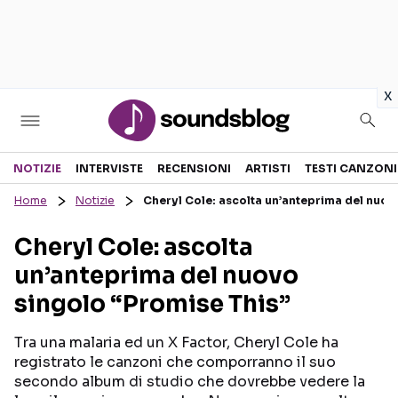
in
x
Sezioni
NOTIZIE
INTERVISTE
RECENSIONI
ARTISTI
TESTI CANZONI
Home
Notizie
Cheryl Cole: ascolta un’anteprima del nuov
NOTIZIE
ARTISTI
Cheryl Cole: ascolta
RECENSIONI MUSICALI
TESTI CANZONI
un’anteprima del nuovo
INTERVISTE
TOUR ED EVENTI
singolo “Promise This”
GOSSIP E CURIOSITÀ
TALENT SHOW
Tra una malaria ed un X Factor, Cheryl Cole ha
registrato le canzoni che comporranno il suo
secondo album di studio che dovrebbe vedere la