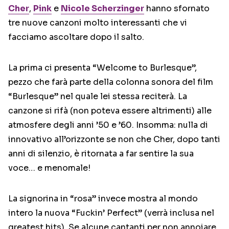
Cher
,
Pink
e
Nicole Scherzinger
hanno sfornato
tre nuove canzoni molto interessanti che vi
facciamo ascoltare dopo il salto.
La prima ci presenta “Welcome to Burlesque”,
pezzo che farà parte della colonna sonora del film
“Burlesque” nel quale lei stessa reciterà. La
canzone si rifà (non poteva essere altrimenti) alle
atmosfere degli anni ’50 e ’60. Insomma: nulla di
innovativo all’orizzonte se non che Cher, dopo tanti
anni di silenzio, è ritornata a far sentire la sua
voce… e menomale!
La signorina in “rosa” invece mostra al mondo
intero la nuova “Fuckin’ Perfect” (verrà inclusa nel
greatest hits). Se alcune cantanti per non annoiare