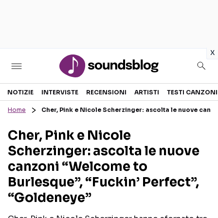
in
x
Sezioni
NOTIZIE
INTERVISTE
RECENSIONI
ARTISTI
TESTI CANZONI
Home
Cher, Pink e Nicole Scherzinger: ascolta le nuove canz
NOTIZIE
ARTISTI
Cher, Pink e Nicole
RECENSIONI MUSICALI
TESTI CANZONI
Scherzinger: ascolta le nuove
INTERVISTE
TOUR ED EVENTI
canzoni “Welcome to
GOSSIP E CURIOSITÀ
TALENT SHOW
Burlesque”, “Fuckin’ Perfect”,
“Goldeneye”