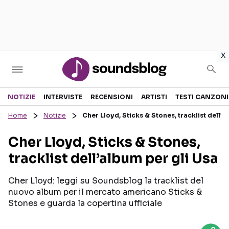
in
x
Sezioni
NOTIZIE
INTERVISTE
RECENSIONI
ARTISTI
TESTI CANZONI
Home
Notizie
Cher Lloyd, Sticks & Stones, tracklist dell’a
NOTIZIE
ARTISTI
Cher Lloyd, Sticks & Stones,
RECENSIONI MUSICALI
TESTI CANZONI
tracklist dell’album per gli Usa
INTERVISTE
TOUR ED EVENTI
GOSSIP E CURIOSITÀ
TALENT SHOW
Cher Lloyd: leggi su Soundsblog la tracklist del
nuovo album per il mercato americano Sticks &
Stones e guarda la copertina ufficiale