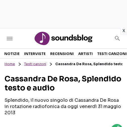
in
x
Sezioni
NOTIZIE
INTERVISTE
RECENSIONI
ARTISTI
TESTI CANZONI
Home
Testi canzoni
Cassandra De Rosa, Splendido testo e
NOTIZIE
ARTISTI
Cassandra De Rosa, Splendido
RECENSIONI MUSICALI
TESTI CANZONI
testo e audio
INTERVISTE
TOUR ED EVENTI
GOSSIP E CURIOSITÀ
TALENT SHOW
Splendido, il nuovo singolo di Cassandra De Rosa
in rotazione radiofonica da oggi venerdì 31 maggio
2013