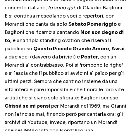
concerto italiano,
Io sono qui
, di Claudio Baglioni.
E si continua mescolando voci e repertori, con
Morandi che canta da solo
Sabato Pomeriggio
e
Baglioni che ricambia cantando
Non son degno di
te
, e una tripla standing ovation che riserva il
pubblico su
Questo Piccolo Grande Amore
,
Avrai
a due voci (davvero da brividi) e
Poster
, con un
Morandi al contrabbasso. Poi si ‘rompono le righe’
e si lascia che il pubblico si avvicini al palco per gli
ultimi pezzi. Sembra che cantino insieme da una
vita intera e pare impossibile che finora le loro vite
artistiche si siano solo sfiorate: Baglioni scrisse
Chissà se mi pensi
per Morandi nel 1969, ma Gianni
non la incise mai, finendo però per cantarla ora; gli
archivi di Youtube, invece, riportano un Morandi
che nel 1983 canta con Fiordaliso una