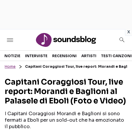
in
x
Sezioni
NOTIZIE
INTERVISTE
RECENSIONI
ARTISTI
TESTI CANZONI
Home
Capitani Coraggiosi Tour, live report: Morandi e Baglion
NOTIZIE
ARTISTI
Capitani Coraggiosi Tour, live
RECENSIONI MUSICALI
TESTI CANZONI
report: Morandi e Baglioni al
INTERVISTE
TOUR ED EVENTI
Palasele di Eboli (Foto e Video)
GOSSIP E CURIOSITÀ
TALENT SHOW
I Capitani Coraggiosi Morandi e Baglioni si sono
fermati a Eboli per un sold-out che ha emozionato
il pubblico.