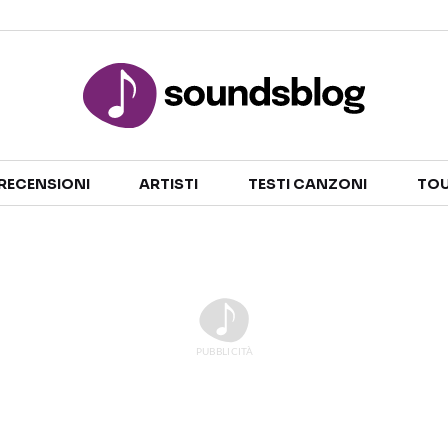
Sezioni
RECENSIONI
ARTISTI
TESTI CANZONI
TOU
NOTIZIE
ARTISTI
RECENSIONI MUSICALI
TESTI CANZONI
INTERVISTE
TOUR ED EVENTI
GOSSIP E CURIOSITÀ
TALENT SHOW