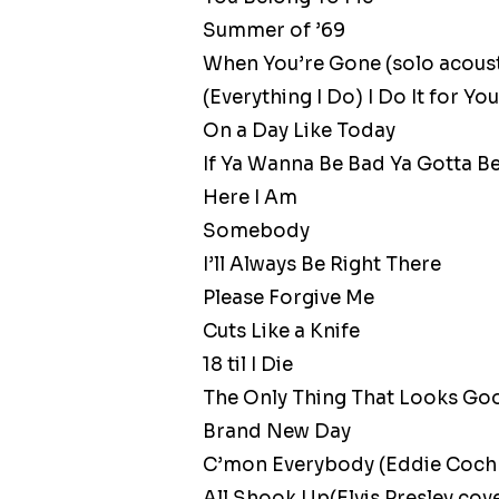
Summer of ’69
When You’re Gone (solo acoust
(Everything I Do) I Do It for You
On a Day Like Today
If Ya Wanna Be Bad Ya Gotta 
Here I Am
Somebody
I’ll Always Be Right There
Please Forgive Me
Cuts Like a Knife
18 til I Die
The Only Thing That Looks Goo
Brand New Day
C’mon Everybody (Eddie Coch
All Shook Up(Elvis Presley cov