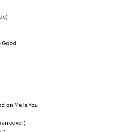
ic)
Be Good
d on Me Is You
ran cover)
er)