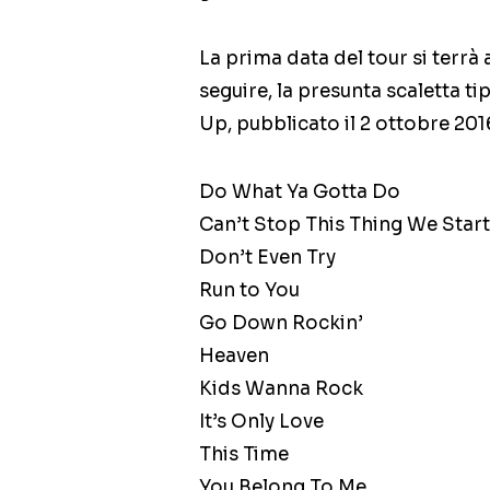
La prima data del tour si terrà
seguire, la presunta scaletta t
Up, pubblicato il 2 ottobre 201
Do What Ya Gotta Do
Can’t Stop This Thing We Star
Don’t Even Try
Run to You
Go Down Rockin’
Heaven
Kids Wanna Rock
It’s Only Love
This Time
You Belong To Me