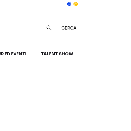
Notizie
in
CERCA
R ED EVENTI
TALENT SHOW